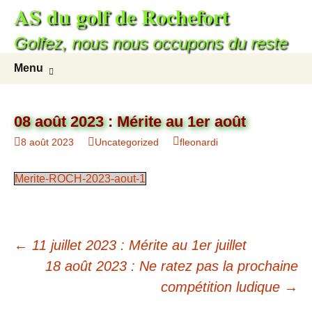
AS du golf de Rochefort
Aller
au
Golfez, nous nous occupons du reste
contenu
Recherc
Menu
08 août 2023 : Mérite au 1er août
8 août 2023
Uncategorized
fleonardi
Merite-ROCH-2023-aout-1
Navigation
←
11 juillet 2023 : Mérite au 1er juillet
des
18 août 2023 : Ne ratez pas la prochaine
compétition ludique
→
articles