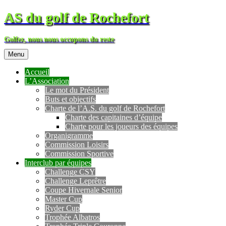
AS du golf de Rochefort
Golfez, nous nous occupons du reste
Menu
Accueil
L’Association
Le mot du Président
Buts et objectifs
Charte de l’A.S. du golf de Rochefort
Charte des capitaines d’équipe
Charte pour les joueurs des équipes
Organigramme
Commission Loisirs
Commission Sportive
Interclub par équipes
Challenge CSY
Challenge Leprêtre
Coupe Hivernale Senior
Master Cup
Ryder Cup
Trophée Albatros