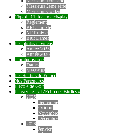
Messieurs 1ère série
Messieurs 2ème série
Messieurs Golden
Chpt du Club en match-play
Règlement
BRUT mixte
NET mixte
Brut Dames
Les photos et videos
Année 2025
Année 2026
Trombinoscope
Dames
Messieurs
Les Seniors de France
Nos Partenaires
L’école de Golf
La gazette : « L’Echo des Birdies »
2025
Septembre
Octobre
Novembre
Décembre
2026
Janvier