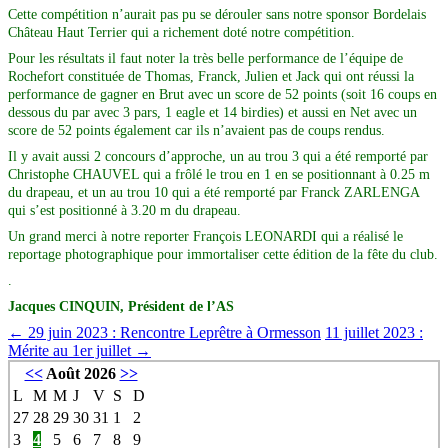
Cette compétition n’aurait pas pu se dérouler sans notre sponsor Bordelais
Château Haut Terrier qui a richement doté notre compétition.
Pour les résultats il faut noter la très belle performance de l’équipe de
Rochefort constituée de Thomas, Franck, Julien et Jack qui ont réussi la
performance de gagner en Brut avec un score de 52 points (soit 16 coups en
dessous du par avec 3 pars, 1 eagle et 14 birdies) et aussi en Net avec un
score de 52 points également car ils n’avaient pas de coups rendus.
Il y avait aussi 2 concours d’approche, un au trou 3 qui a été remporté par
Christophe CHAUVEL qui a frôlé le trou en 1 en se positionnant à 0.25 m
du drapeau, et un au trou 10 qui a été remporté par Franck ZARLENGA
qui s’est positionné à 3.20 m du drapeau.
Un grand merci à notre reporter François LEONARDI qui a réalisé le
reportage photographique pour immortaliser cette édition de la fête du club.
.
Jacques CINQUIN, Président de l’AS
←
29 juin 2023 : Rencontre Leprêtre à Ormesson
11 juillet 2023 :
Mérite au 1er juillet
→
<<
Août 2026
>>
L
M
M
J
V
S
D
27
28
29
30
31
1
2
3
4
5
6
7
8
9