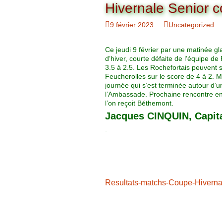
Organigramme
Hivernale Senior c
Brut Dames
Novembre
Février
Ryder Cu
9 février 2023
Uncategorized
Commission Loisirs
Décembre
Mars
Trophée Al
Ce jeudi 9 février par une matinée gla
Commission Sportive
d’hiver, courte défaite de l’équipe de
Avril
Trophée Tr
3.5 à 2.5. Les Rochefortais peuvent s
Couronne
Feucherolles sur le score de 4 à 2. Me
journée qui s’est terminée autour d’
Mai
l’Ambassade. Prochaine rencontre en
l’on reçoit Béthemont.
Juin
Jacques CINQUIN, Capita
.
Resultats-matchs-Coupe-Hivern