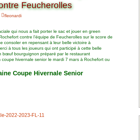
Charte pour les joueurs
Messieurs
ontre Feucherolles
des équipes
Championnat interclubs
p
fleonardi
Senior Messieurs
Equipe Mid-Amateur
Messieurs
batros
ciale qui nous a fait porter le sac et jouer en green
Coupe de Paris Dames
Equipe Senior
 Rochefort contre l’équipe de Feucherolles sur le score de
Messieurs
iple
e consoler en repensant à leur belle victoire à
Championnat interclubs
rci à tous les joueurs qui ont participé à cette belle
Dames
un bœuf bourguignon préparé par le restaurant
Equipe Senior 2
 coupe hivernale senior le mardi 7 mars à Rochefort ou
Messieurs
Coupe de Paris Senior
Dames
ine Coupe Hivernale Senior
Equipe Senior 3
Messieurs
Equipe 1 Dames
Equipe Mid-Amateur
Dames
ale-2022-2023-FL-11
Equipe Senior Dame