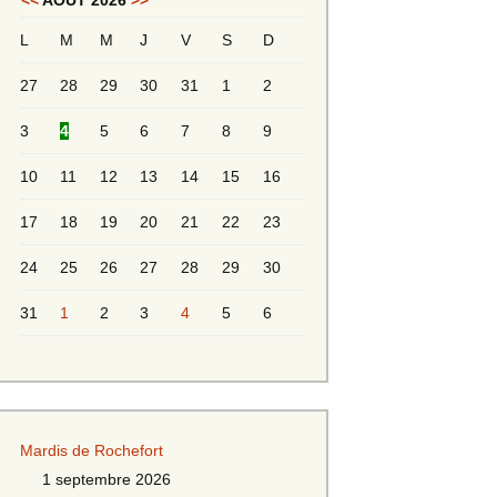
<<
AOÛT 2026
>>
L
M
M
J
V
S
D
Messieurs 2ème série
s 2
27
28
29
30
31
1
2
Messieurs Golden
3
4
5
6
7
8
9
10
11
12
13
14
15
16
17
18
19
20
21
22
23
24
25
26
27
28
29
30
31
1
2
3
4
5
6
s
Mardis de Rochefort
s
1 septembre 2026