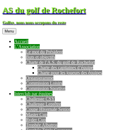
AS du golf de Rochefort
Golfez, nous nous occupons du reste
Menu
Accueil
L’Association
Le mot du Président
Buts et objectifs
Charte de l’A.S. du golf de Rochefort
Charte des capitaines d’équipe
Charte pour les joueurs des équipes
Organigramme
Commission Loisirs
Commission Sportive
Interclub par équipes
Challenge CSY
Challenge Leprêtre
Coupe Hivernale Senior
Master Cup
Ryder Cup
Trophée Albatros