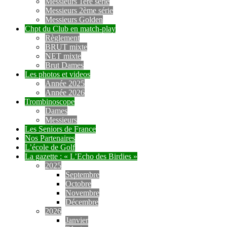
Messieurs 1ère série
Messieurs 2ème série
Messieurs Golden
Chpt du Club en match-play
Règlement
BRUT mixte
NET mixte
Brut Dames
Les photos et videos
Année 2025
Année 2026
Trombinoscope
Dames
Messieurs
Les Seniors de France
Nos Partenaires
L’école de Golf
La gazette : « L’Echo des Birdies »
2025
Septembre
Octobre
Novembre
Décembre
2026
Janvier