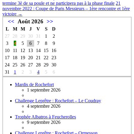
termine 3è de sa poule et ne participera pas à la phase finale
21
novembre 2022 : Coupe de Paris Messieurs – 1ère rencontre et 1ère
victoire
→
<<
Août 2026
>>
L
M
M
J
V
S
D
27
28
29
30
31
1
2
3
4
5
6
7
8
9
10
11
12
13
14
15
16
17
18
19
20
21
22
23
24
25
26
27
28
29
30
31
1
2
3
4
5
6
Mardis de Rochefort
1 septembre 2026
Challenge Leprêtre : Rochefort – Le Coudray
4 septembre 2026
Trophée Albatros à Feucherolles
9 septembre 2026
Challenge Leprêtre : Rochefort – Ormesson