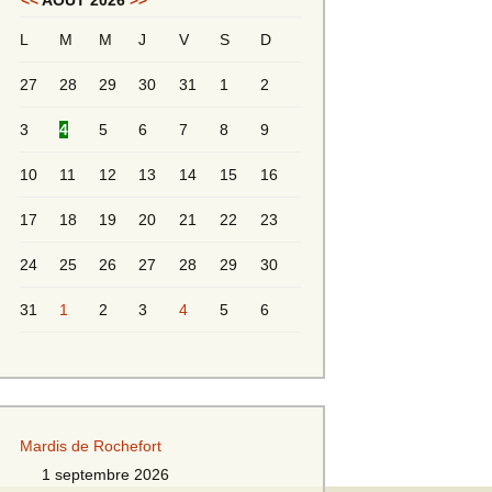
<<
AOÛT 2026
>>
L
M
M
J
V
S
D
Messieurs 2ème série
s 2
27
28
29
30
31
1
2
Messieurs Golden
3
4
5
6
7
8
9
10
11
12
13
14
15
16
17
18
19
20
21
22
23
24
25
26
27
28
29
30
31
1
2
3
4
5
6
s
Mardis de Rochefort
s
1 septembre 2026