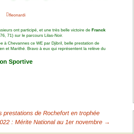
Charte pour les joueurs
Messieurs
des équipes
Championnat interclubs
p
fleonardi
Senior Messieurs
Equipe Mid-Amateur
Messieurs
batros
urs ont participé, et une très belle victoire de
Coupe de Paris Dames
Franck
Equipe Senior
6, 71) sur le parcours Lilas-Noir.
Messieurs
iple
ée à Chevannes ce WE par Djibril, belle prestation de
Championnat interclubs
ien et Marithé. Bravo à eux qui représentent la relève du
Dames
Equipe Senior 2
Messieurs
ion Sportive
Coupe de Paris Senior
Dames
Equipe Senior 3
Messieurs
Equipe 1 Dames
Equipe Mid-Amateur
Dames
s prestations de Rochefort en trophée
022 : Mérite National au 1er novembre
→
Equipe Senior Dame