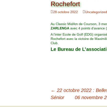
Organigramme
Rochefort
Brut Dames
Novembre
Février
Ryder Cu
28 octobre 2022
Uncategorized
Commission Loisirs
Décembre
Mars
Trophée Al
Au Classic MidAm de Courson, 3 messie
Commission Sportive
ZARLENGA
avec 4 points d’avance (7
Avril
Trophée Tr
A l’inter Ecole de Golf (EDG) organis
Couronne
Rochefort avec la victoire de Maximil
Club.
Mai
Le Bureau de L’associat
Juin
←
22 octobre 2022 : Belle
Sénior
06 novembre 2