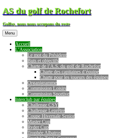
AS du golf de Rochefort
Golfez, nous nous occupons du reste
Menu
Accueil
L’Association
Le mot du Président
Buts et objectifs
Charte de l’A.S. du golf de Rochefort
Charte des capitaines d’équipe
Charte pour les joueurs des équipes
Organigramme
Commission Loisirs
Commission Sportive
Interclub par équipes
Challenge CSY
Challenge Leprêtre
Coupe Hivernale Senior
Master Cup
Ryder Cup
Trophée Albatros