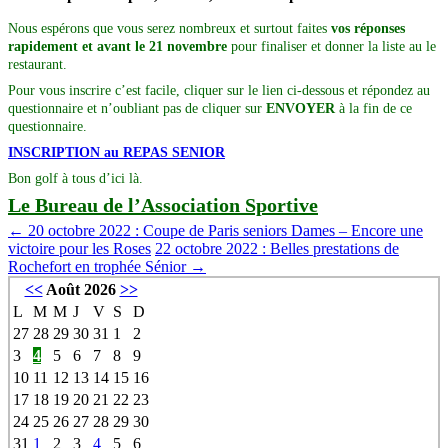
Nous espérons que vous serez nombreux et surtout faites
vos réponses
rapidement et
avant le 21 novembre
pour finaliser et donner la liste au le
restaurant.
Pour vous inscrire c’est facile, cliquer sur le lien ci-dessous et répondez au
questionnaire et n’oubliant pas de cliquer sur
ENVOYER
à la fin de ce
questionnaire.
INSCRIPTION au REPAS SENIOR
Bon golf à tous d’ici là.
Le Bureau de l’Association Sportive
←
20 octobre 2022 : Coupe de Paris seniors Dames – Encore une
victoire pour les Roses
22 octobre 2022 : Belles prestations de
Rochefort en trophée Sénior
→
<<
Août 2026
>>
L
M
M
J
V
S
D
27
28
29
30
31
1
2
3
4
5
6
7
8
9
10
11
12
13
14
15
16
17
18
19
20
21
22
23
24
25
26
27
28
29
30
31
1
2
3
4
5
6