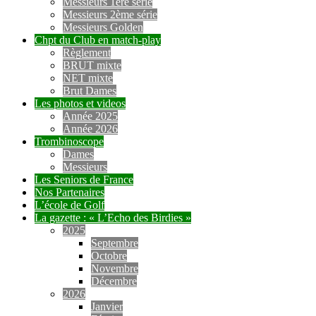
Messieurs 1ère série
Messieurs 2ème série
Messieurs Golden
Chpt du Club en match-play
Règlement
BRUT mixte
NET mixte
Brut Dames
Les photos et videos
Année 2025
Année 2026
Trombinoscope
Dames
Messieurs
Les Seniors de France
Nos Partenaires
L’école de Golf
La gazette : « L’Echo des Birdies »
2025
Septembre
Octobre
Novembre
Décembre
2026
Janvier