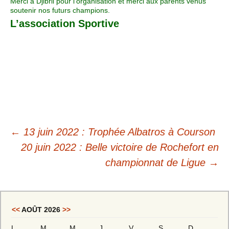
Merci à Djibril pour l’organisation et merci aux parents venus
soutenir nos futurs champions.
L’association Sportive
←
13 juin 2022 : Trophée Albatros à Courson
20 juin 2022 : Belle victoire de Rochefort en
championnat de Ligue
→
<<
AOÛT 2026
>>
L
M
M
J
V
S
D