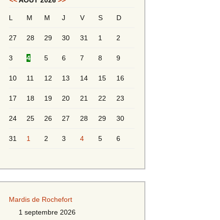
<<
AOÛT 2026
>>
L
M
M
J
V
S
D
Messieurs 2ème série
s 2
27
28
29
30
31
1
2
Messieurs Golden
3
4
5
6
7
8
9
10
11
12
13
14
15
16
17
18
19
20
21
22
23
24
25
26
27
28
29
30
31
1
2
3
4
5
6
s
Mardis de Rochefort
s
1 septembre 2026