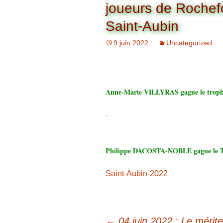
Organigramme
joueurs de Rochef
Brut Dames
Novembre
Février
Ryder Cu
Saint-Aubin
Commission Loisirs
9 juin 2022
Uncategorized
Décembre
Mars
Trophée Al
Commission Sportive
Avril
Trophée Tr
Couronne
Mai
Anne-Marie VILLYRAS gagne le troph
.
Juin
Philippe DACOSTA-NOBLE gagne le Tr
Saint-Aubin-2022
←
04 juin 2022 : Le mérite