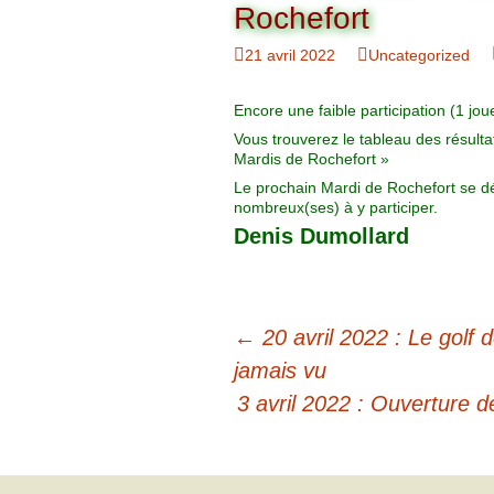
Organigramme
Rochefort
Brut Dames
Novembre
Février
Ryder Cu
21 avril 2022
Uncategorized
Commission Loisirs
Décembre
Mars
Trophée Al
Encore une faible participation (1 jou
Commission Sportive
Vous trouverez le tableau des résulta
Avril
Trophée Tr
Mardis de Rochefort »
Couronne
Le prochain Mardi de Rochefort se dé
Mai
nombreux(ses) à y participer.
Denis Dumollard
Juin
Navigation
←
20 avril 2022 : Le golf
des
jamais vu
3 avril 2022 : Ouverture d
articles