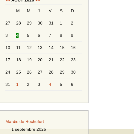
<<
AOÛT 2026
>>
L
M
M
J
V
S
D
Messieurs 2ème série
s 2
27
28
29
30
31
1
2
Messieurs Golden
3
4
5
6
7
8
9
10
11
12
13
14
15
16
17
18
19
20
21
22
23
24
25
26
27
28
29
30
31
1
2
3
4
5
6
s
Mardis de Rochefort
s
1 septembre 2026