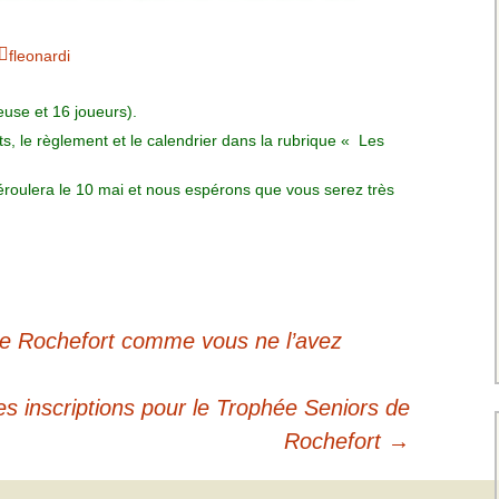
Charte pour les joueurs
Messieurs
des équipes
Championnat interclubs
p
fleonardi
Senior Messieurs
Equipe Mid-Amateur
Messieurs
batros
euse et 16 joueurs).
Coupe de Paris Dames
Equipe Senior
ts, le règlement et le calendrier dans la rubrique « Les
Messieurs
iple
Championnat interclubs
Dames
roulera le 10 mai et nous espérons que vous serez très
Equipe Senior 2
Messieurs
Coupe de Paris Senior
Dames
Equipe Senior 3
Messieurs
 de Rochefort comme vous ne l’avez
Equipe 1 Dames
Equipe Mid-Amateur
es inscriptions pour le Trophée Seniors de
Dames
Rochefort
→
Equipe Senior Dame