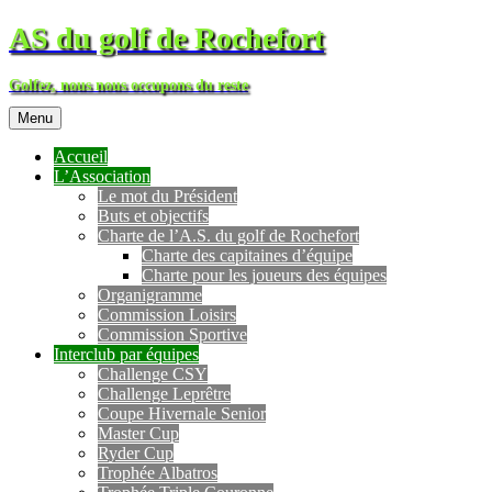
AS du golf de Rochefort
Golfez, nous nous occupons du reste
Menu
Accueil
L’Association
Le mot du Président
Buts et objectifs
Charte de l’A.S. du golf de Rochefort
Charte des capitaines d’équipe
Charte pour les joueurs des équipes
Organigramme
Commission Loisirs
Commission Sportive
Interclub par équipes
Challenge CSY
Challenge Leprêtre
Coupe Hivernale Senior
Master Cup
Ryder Cup
Trophée Albatros