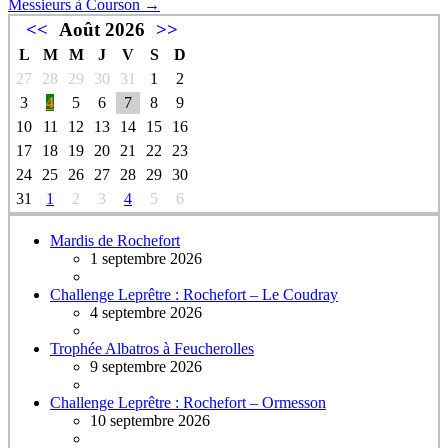
Messieurs à Courson
→
<<
Août 2026
>>
L
M
M
J
V
S
D
27
28
29
30
31
1
2
3
4
5
6
7
8
9
10
11
12
13
14
15
16
17
18
19
20
21
22
23
24
25
26
27
28
29
30
31
1
2
3
4
5
6
Mardis de Rochefort
1 septembre 2026
Challenge Leprêtre : Rochefort – Le Coudray
4 septembre 2026
Trophée Albatros à Feucherolles
9 septembre 2026
Challenge Leprêtre : Rochefort – Ormesson
10 septembre 2026