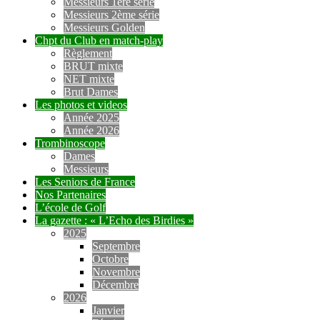
Messieurs 1ère série
Messieurs 2ème série
Messieurs Golden
Chpt du Club en match-play
Règlement
BRUT mixte
NET mixte
Brut Dames
Les photos et videos
Année 2025
Année 2026
Trombinoscope
Dames
Messieurs
Les Seniors de France
Nos Partenaires
L’école de Golf
La gazette : « L’Echo des Birdies »
2025
Septembre
Octobre
Novembre
Décembre
2026
Janvier