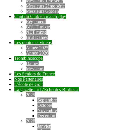
Messieurs 1ère série
Messieurs 2ème série
Messieurs Golden
Chpt du Club en match-play
Règlement
BRUT mixte
NET mixte
Brut Dames
Les photos et videos
Année 2025
Année 2026
Trombinoscope
Dames
Messieurs
Les Seniors de France
Nos Partenaires
L’école de Golf
La gazette : « L’Echo des Birdies »
2025
Septembre
Octobre
Novembre
Décembre
2026
Janvier