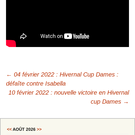
←
04 février 2022 : Hivernal Cup Dames :
défaîte contre Isabella
10 février 2022 : nouvelle victoire en Hivernal
cup Dames
→
<<
AOÛT 2026
>>