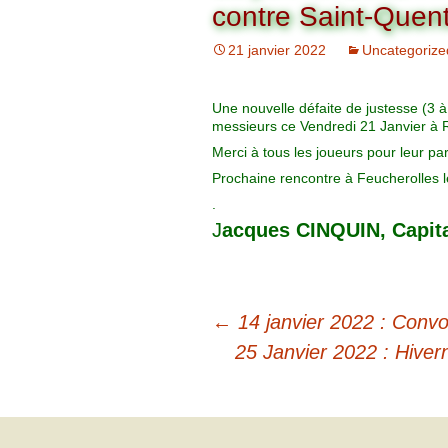
Organigramme
contre Saint-Quent
Brut Dames
Novembre
Février
Ryder Cu
21 janvier 2022
Uncategorize
Commission Loisirs
Décembre
Mars
Trophée Al
Commission Sportive
Une nouvelle défaite de justesse (3 à
messieurs ce Vendredi 21 Janvier à 
Avril
Trophée Tr
Couronne
Merci à tous les joueurs pour leur part
Prochaine rencontre à Feucherolles l
Mai
.
J
acques CINQUIN, Capita
Juin
←
14 janvier 2022 : Convo
25 Janvier 2022 : Hiver