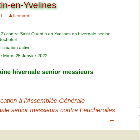
Charte pour les joueurs
Messieurs
in-en-Yvelines
des équipes
Championnat interclubs
p
d
fleonardi
Senior Messieurs
Equipe Mid-Amateur
Messieurs
batros
Coupe de Paris Dames
 2) contre Saint Quentin en Yvelines en hivernale senior
Equipe Senior
Rochefort.
Messieurs
iple
Championnat interclubs
icipation active.
Dames
e Mardi 25 Janvier 2022.
Equipe Senior 2
Messieurs
Coupe de Paris Senior
Dames
ine hivernale senior messieurs
Equipe Senior 3
Messieurs
Equipe 1 Dames
cation à l’Assemblée Générale
nale senior messieurs contre Feucherolles
Equipe Mid-Amateur
Dames
→
Equipe Senior Dame