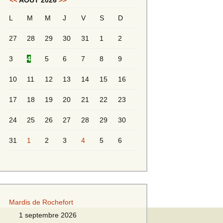
<<
AOÛT 2026
>>
L
M
M
J
V
S
D
Messieurs 2ème série
s 2
27
28
29
30
31
1
2
Messieurs Golden
3
4
5
6
7
8
9
10
11
12
13
14
15
16
17
18
19
20
21
22
23
24
25
26
27
28
29
30
31
1
2
3
4
5
6
s
Mardis de Rochefort
s
1 septembre 2026