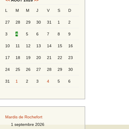
<<
AOÛT 2026
>>
L
M
M
J
V
S
D
Messieurs 2ème série
s 2
27
28
29
30
31
1
2
Messieurs Golden
3
4
5
6
7
8
9
10
11
12
13
14
15
16
17
18
19
20
21
22
23
24
25
26
27
28
29
30
31
1
2
3
4
5
6
s
Mardis de Rochefort
s
1 septembre 2026