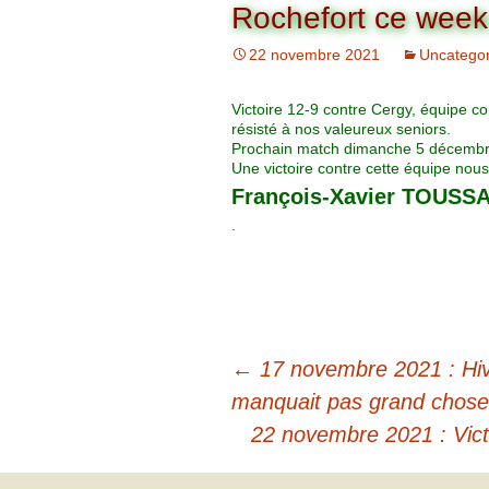
Organigramme
Rochefort ce week
Brut Dames
Novembre
Février
Ryder Cu
22 novembre 2021
Uncategor
Commission Loisirs
Décembre
Mars
Trophée Al
Victoire 12-9 contre Cergy, équipe c
Commission Sportive
résisté à nos valeureux seniors.
Avril
Trophée Tr
Prochain match dimanche 5 décembre
Couronne
Une victoire contre cette équipe nous 
François-Xavier TOUSSA
Mai
.
Juin
←
17 novembre 2021 : Hive
manquait pas grand chose
22 novembre 2021 : Vict