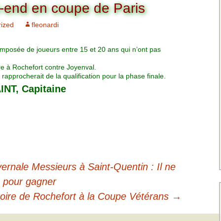
Charte pour les joueurs
Messieurs
-end en coupe de Paris
des équipes
Championnat interclubs
p
ized
fleonardi
Senior Messieurs
Equipe Mid-Amateur
Messieurs
batros
omposée de joueurs entre 15 et 20 ans qui n’ont pas
Coupe de Paris Dames
Equipe Senior
Messieurs
iple
 à Rochefort contre Joyenval.
Championnat interclubs
rapprocherait de la qualification pour la phase finale.
Dames
INT, Capitaine
Equipe Senior 2
Messieurs
Coupe de Paris Senior
Dames
Equipe Senior 3
Messieurs
Equipe 1 Dames
rnale Messieurs à Saint-Quentin : Il ne
Equipe Mid-Amateur
 pour gagner
Dames
oire de Rochefort à la Coupe Vétérans
→
Equipe Senior Dame