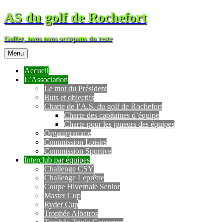
AS du golf de Rochefort
Golfez, nous nous occupons du reste
Menu
Accueil
L’Association
Le mot du Président
Buts et objectifs
Charte de l’A.S. du golf de Rochefort
Charte des capitaines d’équipe
Charte pour les joueurs des équipes
Organigramme
Commission Loisirs
Commission Sportive
Interclub par équipes
Challenge CSY
Challenge Leprêtre
Coupe Hivernale Senior
Master Cup
Ryder Cup
Trophée Albatros