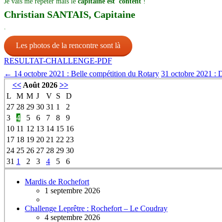
Je vais me répéter mais le
capitaine est content
!
Christian SANTAIS, Capitaine
.
Les photos de la rencontre sont là
RESULTAT-CHALLENGE-PDF
←
14 octobre 2021 : Belle compétition du Rotary
31 octobre 2021 : D
<<
Août 2026
>>
L
M
M
J
V
S
D
27
28
29
30
31
1
2
3
4
5
6
7
8
9
10
11
12
13
14
15
16
17
18
19
20
21
22
23
24
25
26
27
28
29
30
31
1
2
3
4
5
6
Mardis de Rochefort
1 septembre 2026
Challenge Leprêtre : Rochefort – Le Coudray
4 septembre 2026