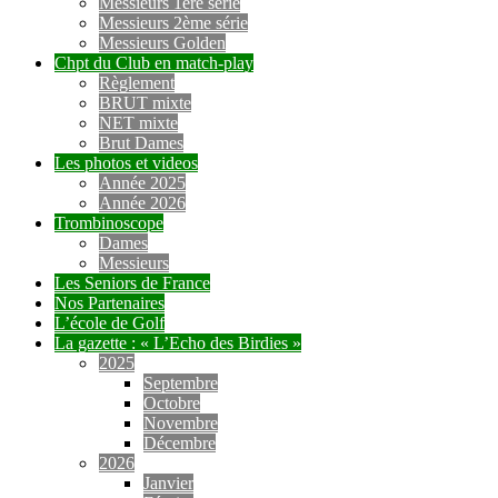
Messieurs 1ère série
Messieurs 2ème série
Messieurs Golden
Chpt du Club en match-play
Règlement
BRUT mixte
NET mixte
Brut Dames
Les photos et videos
Année 2025
Année 2026
Trombinoscope
Dames
Messieurs
Les Seniors de France
Nos Partenaires
L’école de Golf
La gazette : « L’Echo des Birdies »
2025
Septembre
Octobre
Novembre
Décembre
2026
Janvier