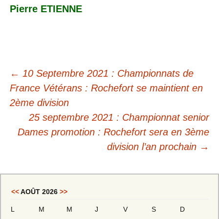
Pierre ETIENNE
Navigation
←
10 Septembre 2021 : Championnats de
des
France Vétérans : Rochefort se maintient en
2ème division
articles
25 septembre 2021 : Championnat senior
Dames promotion : Rochefort sera en 3ème
division l’an prochain
→
<<
AOÛT 2026
>>
L
M
M
J
V
S
D