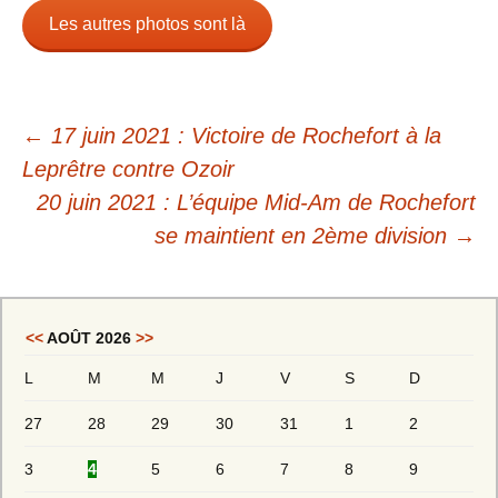
Les autres photos sont là
←
17 juin 2021 : Victoire de Rochefort à la
Leprêtre contre Ozoir
20 juin 2021 : L’équipe Mid-Am de Rochefort
se maintient en 2ème division
→
<<
AOÛT 2026
>>
L
M
M
J
V
S
D
27
28
29
30
31
1
2
3
4
5
6
7
8
9