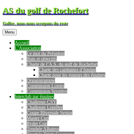
AS du golf de Rochefort
Golfez, nous nous occupons du reste
Menu
Accueil
L’Association
Le mot du Président
Buts et objectifs
Charte de l’A.S. du golf de Rochefort
Charte des capitaines d’équipe
Charte pour les joueurs des équipes
Organigramme
Commission Loisirs
Commission Sportive
Interclub par équipes
Challenge CSY
Challenge Leprêtre
Coupe Hivernale Senior
Master Cup
Ryder Cup
Trophée Albatros