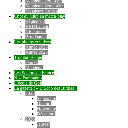
Messieurs 1ère série
Messieurs 2ème série
Messieurs Golden
Chpt du Club en match-play
Règlement
BRUT mixte
NET mixte
Brut Dames
Les photos et videos
Année 2025
Année 2026
Trombinoscope
Dames
Messieurs
Les Seniors de France
Nos Partenaires
L’école de Golf
La gazette : « L’Echo des Birdies »
2025
Septembre
Octobre
Novembre
Décembre
2026
Janvier