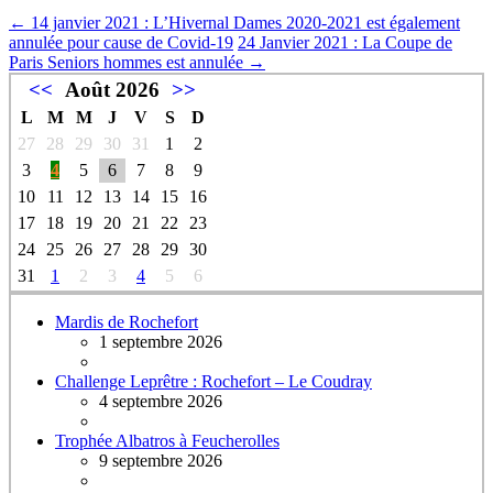
←
14 janvier 2021 : L’Hivernal Dames 2020-2021 est également
annulée pour cause de Covid-19
24 Janvier 2021 : La Coupe de
Paris Seniors hommes est annulée
→
<<
Août 2026
>>
L
M
M
J
V
S
D
27
28
29
30
31
1
2
3
4
5
6
7
8
9
10
11
12
13
14
15
16
17
18
19
20
21
22
23
24
25
26
27
28
29
30
31
1
2
3
4
5
6
Mardis de Rochefort
1 septembre 2026
Challenge Leprêtre : Rochefort – Le Coudray
4 septembre 2026
Trophée Albatros à Feucherolles
9 septembre 2026