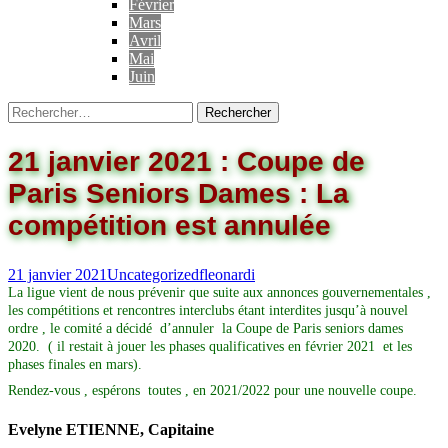
Février
Mars
Avril
Mai
Juin
21 janvier 2021 : Coupe de
Paris Seniors Dames : La
compétition est annulée
21 janvier 2021
Uncategorized
fleonardi
La ligue vient de nous prévenir que suite aux annonces gouvernementales ,
les compétitions et rencontres interclubs étant interdites jusqu’à nouvel
ordre , le comité a décidé d’annuler la Coupe de Paris seniors dames
2020. ( il restait à jouer les phases qualificatives en février 2021 et les
phases finales en mars).
Rendez-vous , espérons toutes , en 2021/2022 pour une nouvelle coupe.
Evelyne ETIENNE, Capitaine