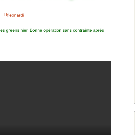
Charte pour les joueurs
Messieurs
des équipes
Championnat interclubs
p
fleonardi
Senior Messieurs
Equipe Mid-Amateur
Messieurs
batros
les greens hier. Bonne opération sans contrainte après
Coupe de Paris Dames
Equipe Senior
Messieurs
iple
Championnat interclubs
Dames
Equipe Senior 2
Messieurs
Coupe de Paris Senior
Dames
Equipe Senior 3
Messieurs
Equipe 1 Dames
Equipe Mid-Amateur
Dames
Equipe Senior Dame