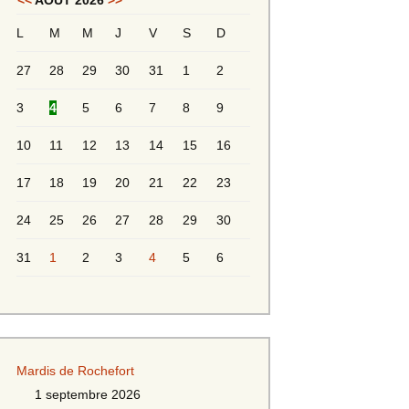
<<
AOÛT 2026
>>
L
M
M
J
V
S
D
Messieurs 2ème série
s 2
27
28
29
30
31
1
2
Messieurs Golden
3
4
5
6
7
8
9
10
11
12
13
14
15
16
17
18
19
20
21
22
23
24
25
26
27
28
29
30
31
1
2
3
4
5
6
s
Mardis de Rochefort
s
1 septembre 2026