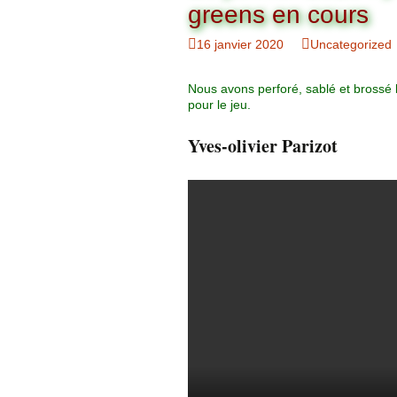
Organigramme
greens en cours
Brut Dames
Novembre
Février
Ryder Cu
16 janvier 2020
Uncategorized
Commission Loisirs
Décembre
Mars
Trophée Al
Nous avons perforé, sablé et brossé 
Commission Sportive
pour le jeu.
Avril
Trophée Tr
Couronne
Yves-olivier Parizot
Mai
Juin