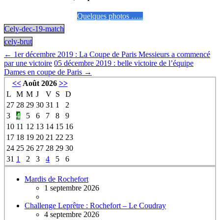
Quelques photos …..
Cely-dec-19-match
cely-brut
←
1er décembre 2019 : La Coupe de Paris Messieurs a commencé
par une victoire
05 décembre 2019 : belle victoire de l’équipe
Dames en coupe de Paris
→
<<
Août 2026
>>
L
M
M
J
V
S
D
27
28
29
30
31
1
2
3
4
5
6
7
8
9
10
11
12
13
14
15
16
17
18
19
20
21
22
23
24
25
26
27
28
29
30
31
1
2
3
4
5
6
Mardis de Rochefort
1 septembre 2026
Challenge Leprêtre : Rochefort – Le Coudray
4 septembre 2026