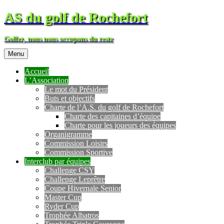
AS du golf de Rochefort
Golfez, nous nous occupons du reste
Menu
Accueil
L’Association
Le mot du Président
Buts et objectifs
Charte de l’A.S. du golf de Rochefort
Charte des capitaines d’équipe
Charte pour les joueurs des équipes
Organigramme
Commission Loisirs
Commission Sportive
Interclub par équipes
Challenge CSY
Challenge Leprêtre
Coupe Hivernale Senior
Master Cup
Ryder Cup
Trophée Albatros