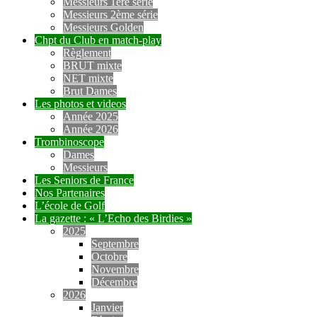
Messieurs 1ère série
Messieurs 2ème série
Messieurs Golden
Chpt du Club en match-play
Règlement
BRUT mixte
NET mixte
Brut Dames
Les photos et videos
Année 2025
Année 2026
Trombinoscope
Dames
Messieurs
Les Seniors de France
Nos Partenaires
L’école de Golf
La gazette : « L’Echo des Birdies »
2025
Septembre
Octobre
Novembre
Décembre
2026
Janvier