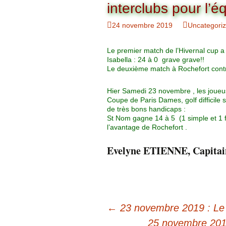
Organigramme
interclubs pour l’
Brut Dames
Novembre
Février
Ryder Cu
24 novembre 2019
Uncategori
Commission Loisirs
Décembre
Mars
Trophée Al
Le premier match de l’Hivernal cup 
Commission Sportive
Isabella : 24 à 0 grave grave!!
Avril
Trophée Tr
Le deuxième match à Rochefort contr
Couronne
Hier Samedi 23 novembre , les joueu
Mai
Coupe de Paris Dames, golf difficile 
de très bons handicaps :
Juin
St Nom gagne 14 à 5 (1 simple et 1 
l’avantage de Rochefort .
Evelyne ETIENNE, Capitai
←
23 novembre 2019 : Le 
25 novembre 2019 