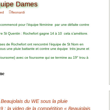
Charte pour les joueurs
Messieurs
équipe Dames
des équipes
Championnat interclubs
p
zed
fleonardi
Senior Messieurs
Equipe Mid-Amateur
Messieurs
batros
a commencé pour l’équipe féminine par une défaite contre
Coupe de Paris Dames
Equipe Senior
Messieurs
iple
e St Quentin : Rochefort gagne 14 à 10 cela s’améliore.
Championnat interclubs
Dames
Equipe Senior 2
ses de Rochefort ont rencontré l’équipe de St Nom en
Messieurs
sous une pluie battante et contre une équipe très jeune et
Coupe de Paris Senior
Dames
foursome) avec ce foursome qui se termine au 19° trou à
Equipe Senior 3
Messieurs
ne
Equipe 1 Dames
Equipe Mid-Amateur
Dames
Beaujolais du WE sous la pluie
Equipe Senior Dame
: la video de la compétition « Beaujolais