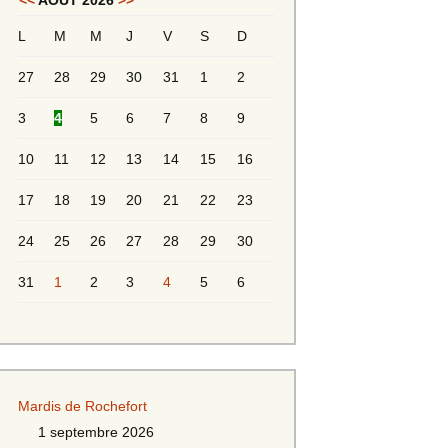
<<
AOÛT 2026
>>
L
M
M
J
V
S
D
Messieurs 2ème série
s 2
27
28
29
30
31
1
2
Messieurs Golden
3
4
5
6
7
8
9
10
11
12
13
14
15
16
17
18
19
20
21
22
23
24
25
26
27
28
29
30
31
1
2
3
4
5
6
s
Mardis de Rochefort
s
1 septembre 2026