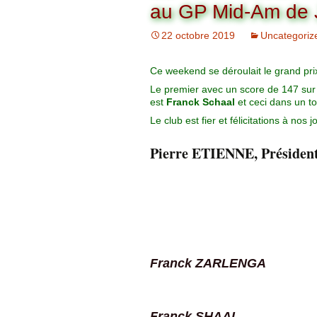
Organigramme
au GP Mid-Am de 
Brut Dames
Novembre
Février
Ryder Cu
22 octobre 2019
Uncategoriz
Commission Loisirs
Décembre
Mars
Trophée Al
Ce weekend se déroulait le grand p
Commission Sportive
Le premier avec un score de 147 sur 
Avril
Trophée Tr
est
Franck Schaal
et ceci dans un to
Couronne
Le club est fier et félicitations à nos 
Mai
Pierre ETIENNE, Président
Juin
Franck ZARLENGA
Franck SHAAL