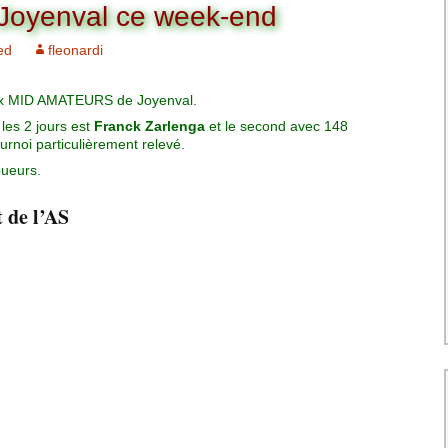
Charte pour les joueurs
Messieurs
Joyenval ce week-end
des équipes
Championnat interclubs
p
ed
fleonardi
Senior Messieurs
Equipe Mid-Amateur
Messieurs
batros
rix MID AMATEURS de Joyenval.
Coupe de Paris Dames
Equipe Senior
les 2 jours est
Franck Zarlenga
et le second avec 148
Messieurs
iple
urnoi particulièrement relevé.
Championnat interclubs
Dames
joueurs.
Equipe Senior 2
Messieurs
Coupe de Paris Senior
 de l’AS
Dames
Equipe Senior 3
Messieurs
Equipe 1 Dames
Equipe Mid-Amateur
Dames
Equipe Senior Dame