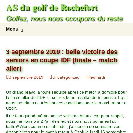
AS du golf de Rochefort
Aller
au
Golfez, nous nous occupons du reste
contenu
Recherc
Menu
3 septembre 2019 : belle victoire des
seniors en coupe IDF (finale – match
aller)
3 septembre 2019
Uncategorized
fleonardi
Un grand bravo à toute l’équipe après ce match à domicile pour
la finale aller de l’IDF, et ce très beau résultat de 6 points à 1 qui
nous met dans de très bonnes conditions pour le match retour à
Ozoir.
Il ne faut quand même pas se voir trop beaux, car pour rappel,
nous menions 5 à 2 l’an dernier, et nous nous sommes fait
battre!! Alors comme d’habitude , j’ai besoin de connaitre vos
disponibilités pour le match retour à Ozoir le lundi 16 septembre