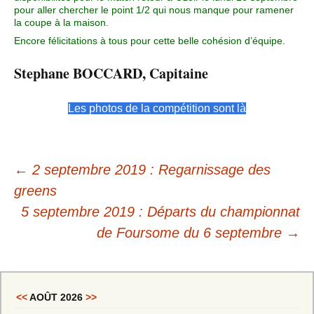
pour aller chercher le point 1/2 qui nous manque pour ramener
la coupe à la maison.
Encore félicitations à tous pour cette belle cohésion d’équipe.
Stephane BOCCARD, Capitaine
Les photos de la compétition sont là
Navigation
←
2 septembre 2019 : Regarnissage des
des
greens
5 septembre 2019 : Départs du championnat
articles
de Foursome du 6 septembre
→
<<
AOÛT 2026
>>