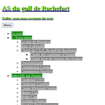
AS du golf de Rochefort
Golfez, nous nous occupons du reste
Menu
Accueil
L’Association
Le mot du Président
Buts et objectifs
Charte de l’A.S. du golf de Rochefort
Charte des capitaines d’équipe
Charte pour les joueurs des équipes
Organigramme
Commission Loisirs
Commission Sportive
Interclub par équipes
Challenge CSY
Challenge Leprêtre
Coupe Hivernale Senior
Master Cup
Ryder Cup
Trophée Albatros