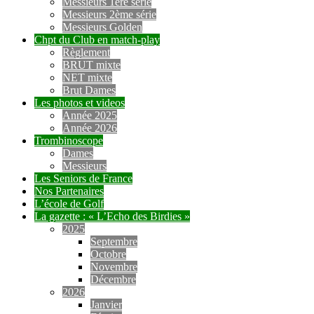
Messieurs 1ère série
Messieurs 2ème série
Messieurs Golden
Chpt du Club en match-play
Règlement
BRUT mixte
NET mixte
Brut Dames
Les photos et videos
Année 2025
Année 2026
Trombinoscope
Dames
Messieurs
Les Seniors de France
Nos Partenaires
L’école de Golf
La gazette : « L’Echo des Birdies »
2025
Septembre
Octobre
Novembre
Décembre
2026
Janvier