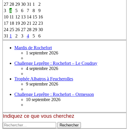
27
28
29
30
31
1
2
3
4
5
6
7
8
9
10
11
12
13
14
15
16
17
18
19
20
21
22
23
24
25
26
27
28
29
30
31
1
2
3
4
5
6
Mardis de Rochefort
1 septembre 2026
Challenge Leprêtre : Rochefort – Le Coudray
4 septembre 2026
Trophée Albatros à Feucherolles
9 septembre 2026
Challenge Leprêtre : Rochefort – Ormesson
10 septembre 2026
Indiquez ce que vous cherchez