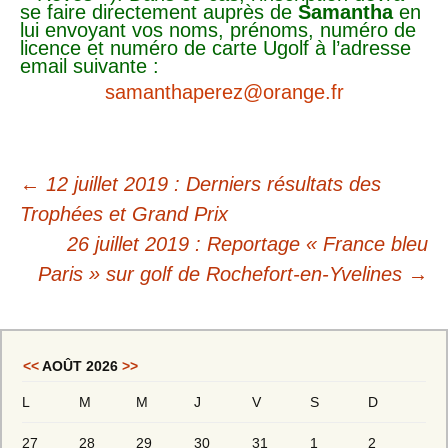
se faire directement auprès de
Samantha
en
lui envoyant vos noms, prénoms, numéro de
licence et numéro de carte Ugolf à l’adresse
email suivante :
samanthaperez@orange.fr
←
12 juillet 2019 : Derniers résultats des
Trophées et Grand Prix
26 juillet 2019 : Reportage « France bleu
Paris » sur golf de Rochefort-en-Yvelines
→
<<
AOÛT 2026
>>
L
M
M
J
V
S
D
27
28
29
30
31
1
2