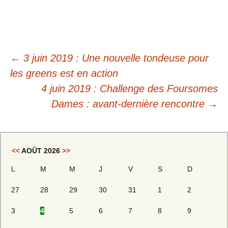
←
3 juin 2019 : Une nouvelle tondeuse pour
les greens est en action
4 juin 2019 : Challenge des Foursomes
Dames : avant-dernière rencontre
→
<<
AOÛT 2026
>>
L
M
M
J
V
S
D
27
28
29
30
31
1
2
3
4
5
6
7
8
9