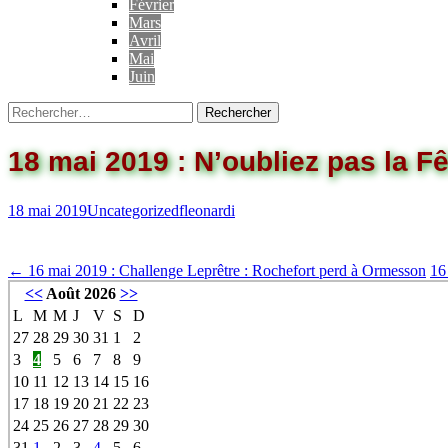
Février
Mars
Avril
Mai
Juin
Rechercher :
18 mai 2019 : N’oubliez pas la Fê
18 mai 2019
Uncategorized
fleonardi
Navigation
←
16 mai 2019 : Challenge Leprêtre : Rochefort perd à Ormesson
16
<<
Août 2026
>>
des
L
M
M
J
V
S
D
articles
27
28
29
30
31
1
2
3
4
5
6
7
8
9
10
11
12
13
14
15
16
17
18
19
20
21
22
23
24
25
26
27
28
29
30
31
1
2
3
4
5
6