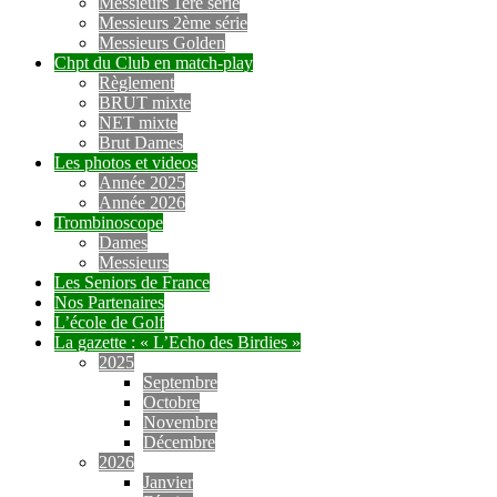
Messieurs 1ère série
Messieurs 2ème série
Messieurs Golden
Chpt du Club en match-play
Règlement
BRUT mixte
NET mixte
Brut Dames
Les photos et videos
Année 2025
Année 2026
Trombinoscope
Dames
Messieurs
Les Seniors de France
Nos Partenaires
L’école de Golf
La gazette : « L’Echo des Birdies »
2025
Septembre
Octobre
Novembre
Décembre
2026
Janvier