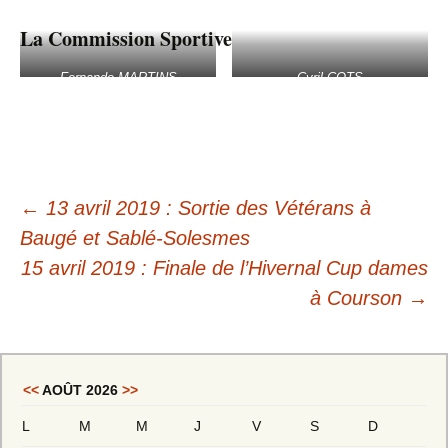
La Commission Sportive
Fernando MARTINS
Cyril COTS
←
13 avril 2019 : Sortie des Vétérans à
Baugé et Sablé-Solesmes
15 avril 2019 : Finale de l’Hivernal Cup dames
à Courson
→
<<
AOÛT 2026
>>
L
M
M
J
V
S
D