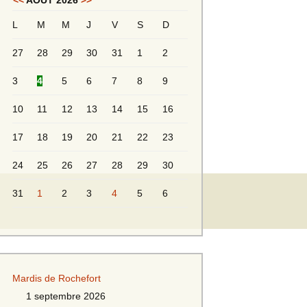
<<
AOÛT 2026
>>
L
M
M
J
V
S
D
Messieurs 2ème série
s 2
27
28
29
30
31
1
2
Messieurs Golden
3
4
5
6
7
8
9
10
11
12
13
14
15
16
17
18
19
20
21
22
23
24
25
26
27
28
29
30
31
1
2
3
4
5
6
s
Mardis de Rochefort
s
1 septembre 2026