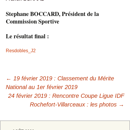
S
tephane BOCCARD, Président de la
Commission Sportive
Le résultat final
:
Resdobles_J2
Navigation
←
19 février 2019 : Classement du Mérite
des
National au 1er février 2019
24 février 2019 : Rencontre Coupe Ligue IDF
articles
Rochefort-Villarceaux : les photos
→