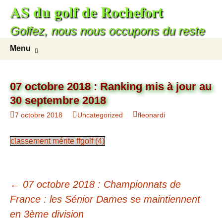
AS du golf de Rochefort
Aller
au
Golfez, nous nous occupons du reste
contenu
Recherc
Menu
07 octobre 2018 : Ranking mis à jour au
30 septembre 2018
7 octobre 2018
Uncategorized
fleonardi
classement mérite ffgolf (4)
Navigation
←
07 octobre 2018 : Championnats de
des
France : les Sénior Dames se maintiennent
en 3ème division
articles