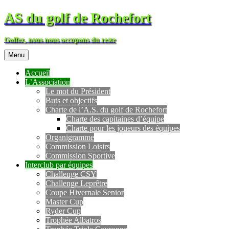
AS du golf de Rochefort
Golfez, nous nous occupons du reste
Menu
Accueil
L’Association
Le mot du Président
Buts et objectifs
Charte de l’A.S. du golf de Rochefort
Charte des capitaines d’équipe
Charte pour les joueurs des équipes
Organigramme
Commission Loisirs
Commission Sportive
Interclub par équipes
Challenge CSY
Challenge Leprêtre
Coupe Hivernale Senior
Master Cup
Ryder Cup
Trophée Albatros