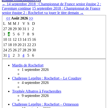
←
14 septembre 2018 : Championnat de France senior équipe 2 :
l’aventure continue
15 septembre 2018 : Championnat de France
senior équipe 2 : Rochefort va jouer le titre demain
→
<<
Août 2026
>>
L
M
M
J
V
S
D
27
28
29
30
31
1
2
3
4
5
6
7
8
9
10
11
12
13
14
15
16
17
18
19
20
21
22
23
24
25
26
27
28
29
30
31
1
2
3
4
5
6
Mardis de Rochefort
1 septembre 2026
Challenge Leprêtre : Rochefort – Le Coudray
4 septembre 2026
Trophée Albatros à Feucherolles
9 septembre 2026
Challenge Leprêtre : Rochefort – Ormesson