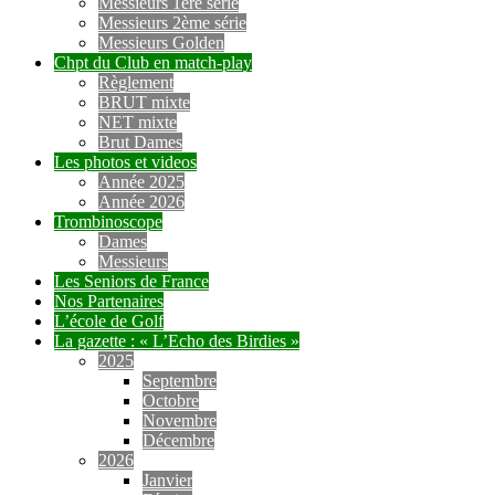
Messieurs 1ère série
Messieurs 2ème série
Messieurs Golden
Chpt du Club en match-play
Règlement
BRUT mixte
NET mixte
Brut Dames
Les photos et videos
Année 2025
Année 2026
Trombinoscope
Dames
Messieurs
Les Seniors de France
Nos Partenaires
L’école de Golf
La gazette : « L’Echo des Birdies »
2025
Septembre
Octobre
Novembre
Décembre
2026
Janvier