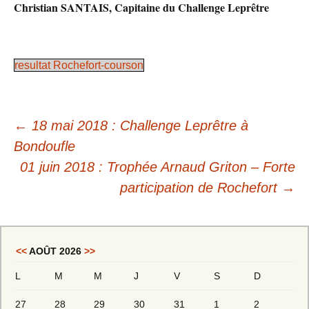
Christian SANTAIS, Capitaine du Challenge Leprêtre
resultat Rochefort-courson
Navigation
←
18 mai 2018 : Challenge Leprêtre à
des
Bondoufle
01 juin 2018 : Trophée Arnaud Griton – Forte
articles
participation de Rochefort
→
<<
AOÛT 2026
>>
L
M
M
J
V
S
D
27
28
29
30
31
1
2