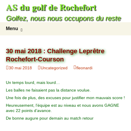
AS du golf de Rochefort
Aller
au
Golfez, nous nous occupons du reste
contenu
Recherc
Menu
30 mai 2018 : Challenge Leprêtre
Rochefort-Courson
30 mai 2018
Uncategorized
fleonardi
Un temps lourd, mais lourd…
Les balles ne faisaient pas la distance voulue.
Une fois de plus, des excuses pour justifier mon mauvais score !
Heureusement, l’équipe est au niveau et nous avons GAGNE
avec 22 points d’avance.
De bonne augure pour demain au match retour