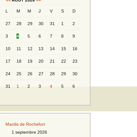
<<
AOÛT 2026
>>
L
M
M
J
V
S
D
Messieurs 2ème série
s 2
27
28
29
30
31
1
2
Messieurs Golden
3
4
5
6
7
8
9
10
11
12
13
14
15
16
17
18
19
20
21
22
23
24
25
26
27
28
29
30
31
1
2
3
4
5
6
s
Mardis de Rochefort
s
1 septembre 2026