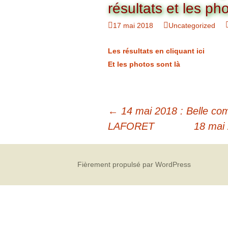
Organigramme
résultats et les ph
Brut Dames
Novembre
Février
Ryder Cu
17 mai 2018
Uncategorized
Commission Loisirs
Décembre
Mars
Trophée Al
Les résultats en cliquant ici
Commission Sportive
Et les photos sont là
Avril
Trophée Tr
Couronne
Mai
←
14 mai 2018 : Belle com
Juin
LAFORET
18 mai 
Fièrement propulsé par WordPress