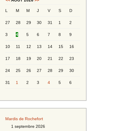
<<
AOÛT 2026
>>
L
M
M
J
V
S
D
Messieurs 2ème série
s 2
27
28
29
30
31
1
2
Messieurs Golden
3
4
5
6
7
8
9
10
11
12
13
14
15
16
17
18
19
20
21
22
23
24
25
26
27
28
29
30
31
1
2
3
4
5
6
s
Mardis de Rochefort
s
1 septembre 2026