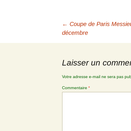
Navigation
←
Coupe de Paris Messieur
des
décembre
articles
Laisser un commen
Votre adresse e-mail ne sera pas pub
Commentaire
*