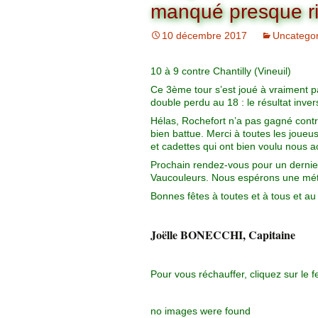
Organigramme
manqué presque r
Brut Dames
Novembre
Février
Ryder Cu
10 décembre 2017
Uncategor
Commission Loisirs
Décembre
Mars
Trophée Al
10 à 9 contre Chantilly (Vineuil)
Commission Sportive
Ce 3ème tour s’est joué à vraiment p
Avril
Trophée Tr
double perdu au 18 : le résultat inve
Couronne
Hélas, Rochefort n’a pas gagné contre C
Mai
bien battue. Merci à toutes les joueu
et cadettes qui ont bien voulu nous 
Juin
Prochain rendez-vous pour un dernier 
Vaucouleurs. Nous espérons une mét
Bonnes fêtes à toutes et à tous et au 
Joëlle BONECCHI, Capitaine
Pour vous réchauffer, cliquez sur le f
no images were found