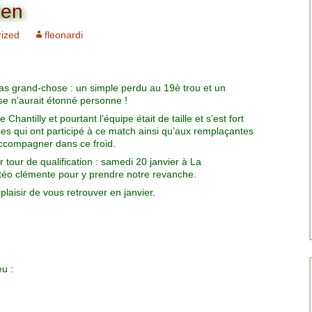
Charte pour les joueurs
Messieurs
ien
des équipes
Championnat interclubs
p
ized
fleonardi
Senior Messieurs
Equipe Mid-Amateur
Messieurs
batros
Coupe de Paris Dames
Equipe Senior
as grand-chose : un simple perdu au 19è trou et un
Messieurs
iple
rse n’aurait étonné personne !
Championnat interclubs
Dames
hantilly et pourtant l’équipe était de taille et s’est fort
Equipe Senior 2
ses qui ont participé à ce match ainsi qu’aux remplaçantes
Messieurs
accompagner dans ce froid.
Coupe de Paris Senior
Dames
tour de qualification : samedi 20 janvier à La
Equipe Senior 3
éo clémente pour y prendre notre revanche.
Messieurs
plaisir de vous retrouver en janvier.
Equipe 1 Dames
Equipe Mid-Amateur
Dames
eu :
Equipe Senior Dame