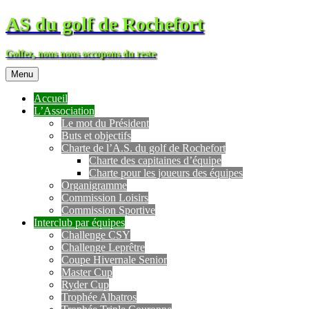
AS du golf de Rochefort
Golfez, nous nous occupons du reste
Menu
Accueil
L’Association
Le mot du Président
Buts et objectifs
Charte de l’A.S. du golf de Rochefort
Charte des capitaines d’équipe
Charte pour les joueurs des équipes
Organigramme
Commission Loisirs
Commission Sportive
Interclub par équipes
Challenge CSY
Challenge Leprêtre
Coupe Hivernale Senior
Master Cup
Ryder Cup
Trophée Albatros