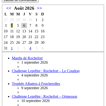
<<
Août 2026
>>
L
M
M
J
V
S
D
27
28
29
30
31
1
2
3
4
5
6
7
8
9
10
11
12
13
14
15
16
17
18
19
20
21
22
23
24
25
26
27
28
29
30
31
1
2
3
4
5
6
Mardis de Rochefort
1 septembre 2026
Challenge Leprêtre : Rochefort – Le Coudray
4 septembre 2026
Trophée Albatros à Feucherolles
9 septembre 2026
Challenge Leprêtre : Rochefort – Ormesson
10 septembre 2026