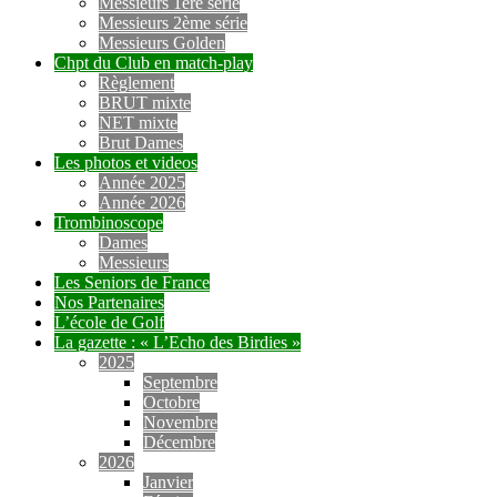
Messieurs 1ère série
Messieurs 2ème série
Messieurs Golden
Chpt du Club en match-play
Règlement
BRUT mixte
NET mixte
Brut Dames
Les photos et videos
Année 2025
Année 2026
Trombinoscope
Dames
Messieurs
Les Seniors de France
Nos Partenaires
L’école de Golf
La gazette : « L’Echo des Birdies »
2025
Septembre
Octobre
Novembre
Décembre
2026
Janvier