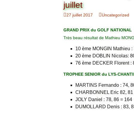
Organigramme
juillet
Brut Dames
Novembre
Février
Ryder Cu
27 juillet 2017
Uncategorized
Commission Loisirs
Décembre
Mars
Trophée Al
GRAND PRIX du GOLF NATIONAL
Commission Sportive
Très beau résultat de Mathieu MONG
Avril
Trophée Tr
Couronne
10 ème MONGIN Mathieu : 
Mai
20 ème DOBLIN Nicolas: 80
76 ème DECKER Florent : 8
Juin
TROPHEE SENIOR du LYS-CHANTI
MARTINS Fernando : 74, 8
CHARBONNEL Eric 82, 81 
JOLY Daniel : 78, 86 = 164
DUMOLLARD Denis : 83, 8