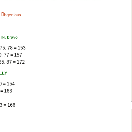
Charte pour les joueurs
Messieurs
des équipes
Championnat interclubs
p
bgeniaux
Senior Messieurs
Equipe Mid-Amateur
Messieurs
batros
Coupe de Paris Dames
Equipe Senior
IN, bravo
Messieurs
iple
Championnat interclubs
75, 78 = 153
Dames
Equipe Senior 2
, 77 = 157
Messieurs
Coupe de Paris Senior
5, 87 = 172
Dames
Equipe Senior 3
LLY
Messieurs
0 = 154
Equipe 1 Dames
= 163
Equipe Mid-Amateur
3 = 166
Dames
Equipe Senior Dame