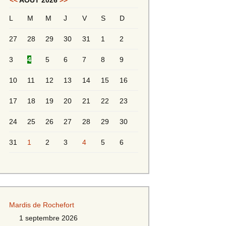
<<
AOÛT 2026
>>
L
M
M
J
V
S
D
Messieurs 2ème série
s 2
27
28
29
30
31
1
2
Messieurs Golden
3
4
5
6
7
8
9
10
11
12
13
14
15
16
17
18
19
20
21
22
23
24
25
26
27
28
29
30
31
1
2
3
4
5
6
s
Mardis de Rochefort
s
1 septembre 2026