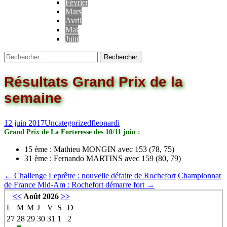
Février
Mars
Avril
Mai
Juin
Résultats Grand Prix de la
semaine
12 juin 2017
Uncategorized
fleonardi
Grand Prix de La Forteresse des 10/11 juin :
15 ème : Mathieu MONGIN avec 153 (78, 75)
31 ème : Fernando MARTINS avec 159 (80, 79)
←
Challenge Leprêtre : nouvelle défaite de Rochefort
Championnat
de France Mid-Am : Rochefort démarre fort
→
<<
Août 2026
>>
L
M
M
J
V
S
D
27
28
29
30
31
1
2