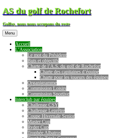
AS du golf de Rochefort
Golfez, nous nous occupons du reste
Menu
Accueil
L’Association
Le mot du Président
Buts et objectifs
Charte de l’A.S. du golf de Rochefort
Charte des capitaines d’équipe
Charte pour les joueurs des équipes
Organigramme
Commission Loisirs
Commission Sportive
Interclub par équipes
Challenge CSY
Challenge Leprêtre
Coupe Hivernale Senior
Master Cup
Ryder Cup
Trophée Albatros