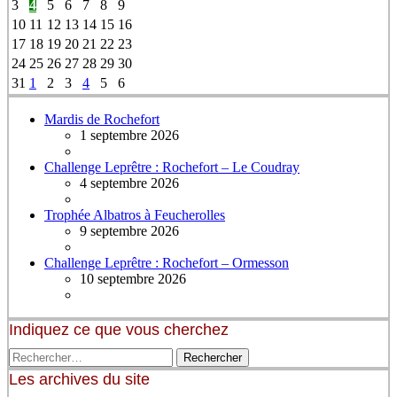
3
4
5
6
7
8
9
10
11
12
13
14
15
16
17
18
19
20
21
22
23
24
25
26
27
28
29
30
31
1
2
3
4
5
6
Mardis de Rochefort
1 septembre 2026
Challenge Leprêtre : Rochefort – Le Coudray
4 septembre 2026
Trophée Albatros à Feucherolles
9 septembre 2026
Challenge Leprêtre : Rochefort – Ormesson
10 septembre 2026
Indiquez ce que vous cherchez
Les archives du site