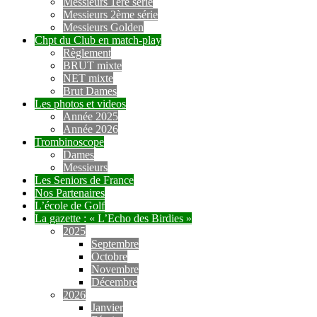
Messieurs 1ère série
Messieurs 2ème série
Messieurs Golden
Chpt du Club en match-play
Règlement
BRUT mixte
NET mixte
Brut Dames
Les photos et videos
Année 2025
Année 2026
Trombinoscope
Dames
Messieurs
Les Seniors de France
Nos Partenaires
L’école de Golf
La gazette : « L’Echo des Birdies »
2025
Septembre
Octobre
Novembre
Décembre
2026
Janvier