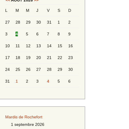
<<
AOÛT 2026
>>
L
M
M
J
V
S
D
Messieurs 2ème série
s 2
27
28
29
30
31
1
2
Messieurs Golden
3
4
5
6
7
8
9
10
11
12
13
14
15
16
17
18
19
20
21
22
23
24
25
26
27
28
29
30
31
1
2
3
4
5
6
s
Mardis de Rochefort
s
1 septembre 2026