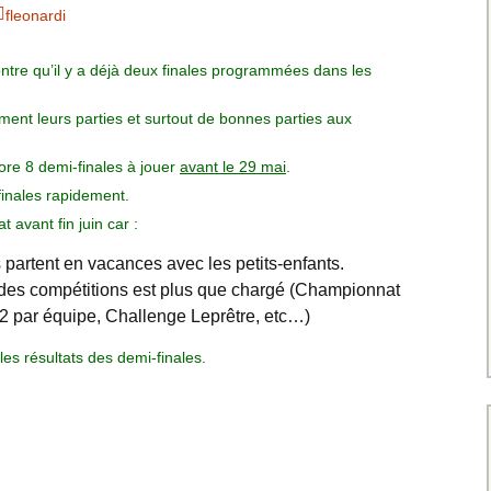
Charte pour les joueurs
Messieurs
fleonardi
des équipes
Championnat interclubs
p
Senior Messieurs
Equipe Mid-Amateur
re qu’il y a déjà deux finales programmées dans les
Messieurs
batros
Coupe de Paris Dames
ment leurs parties et surtout de bonnes parties aux
Equipe Senior
Messieurs
iple
Championnat interclubs
core 8 demi-finales à jouer
avant le 29 mai
.
Dames
finales rapidement.
Equipe Senior 2
Messieurs
t avant fin juin car :
Coupe de Paris Senior
Dames
rs partent en vacances avec les petits-enfants.
Equipe Senior 3
Messieurs
 des compétitions est plus que chargé (Championnat
2 par équipe, Challenge Leprêtre, etc…)
Equipe 1 Dames
les résultats des demi-finales.
Equipe Mid-Amateur
Dames
Equipe Senior Dame