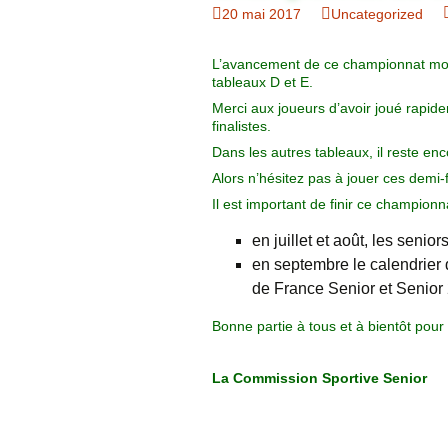
Organigramme
20 mai 2017
Uncategorized
Brut Dames
Novembre
Février
Ryder Cu
Commission Loisirs
L’avancement de ce championnat mont
tableaux D et E.
Décembre
Mars
Trophée Al
Commission Sportive
Merci aux joueurs d’avoir joué rapide
finalistes.
Avril
Trophée Tr
Couronne
Dans les autres tableaux, il reste en
Alors n’hésitez pas à jouer ces demi-
Mai
Il est important de finir ce championna
Juin
en juillet et août, les senio
en septembre le calendrier
de France Senior et Senior 
Bonne partie à tous et à bientôt pour 
La Commission Sportive Senior