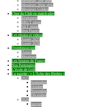
Messieurs 1ère série
Messieurs 2ème série
Messieurs Golden
Chpt du Club en match-play
Règlement
BRUT mixte
NET mixte
Brut Dames
Les photos et videos
Année 2025
Année 2026
Trombinoscope
Dames
Messieurs
Les Seniors de France
Nos Partenaires
L’école de Golf
La gazette : « L’Echo des Birdies »
2025
Septembre
Octobre
Novembre
Décembre
2026
Janvier