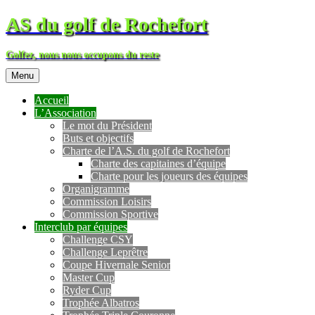
AS du golf de Rochefort
Golfez, nous nous occupons du reste
Menu
Accueil
L’Association
Le mot du Président
Buts et objectifs
Charte de l’A.S. du golf de Rochefort
Charte des capitaines d’équipe
Charte pour les joueurs des équipes
Organigramme
Commission Loisirs
Commission Sportive
Interclub par équipes
Challenge CSY
Challenge Leprêtre
Coupe Hivernale Senior
Master Cup
Ryder Cup
Trophée Albatros