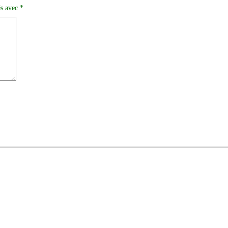
és avec
*