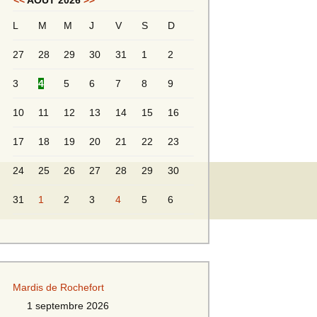
<<
AOÛT 2026
>>
L
M
M
J
V
S
D
Messieurs 2ème série
s 2
27
28
29
30
31
1
2
Messieurs Golden
3
4
5
6
7
8
9
10
11
12
13
14
15
16
17
18
19
20
21
22
23
24
25
26
27
28
29
30
31
1
2
3
4
5
6
s
Mardis de Rochefort
s
1 septembre 2026