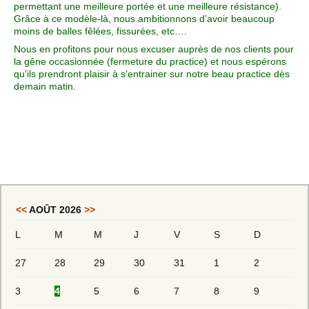
permettant une meilleure portée et une meilleure résistance).
Grâce à ce modèle-là, nous ambitionnons d’avoir beaucoup
moins de balles fêlées, fissurées, etc….
Nous en profitons pour nous excuser auprès de nos clients pour
la gêne occasionnée (fermeture du practice) et nous espérons
qu’ils prendront plaisir à s’entrainer sur notre beau practice dès
demain matin.
<<
AOÛT 2026
>>
L
M
M
J
V
S
D
27
28
29
30
31
1
2
3
4
5
6
7
8
9