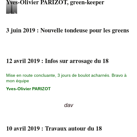
Yves-Olivier PARIZOT, green-keeper
dig
b
u
r
3 juin 2019 : Nouvelle tondeuse pour les greens
s
t
12 avril 2019 : Infos sur arrosage du 18
Mise en route concluante, 3 jours de boulot acharnés. Bravo à
mon équipe
Yves-Olivier PARIZOT
dav
10 avril 2019 : Travaux autour du 18