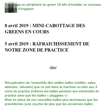
Tranchage en périphérie du green 18 afin d’installer un nouveau
système d’irrigation
dav
d
d
d
a
a
a
v
v
v
8 avril 2019 : MINI-CAROTTAGE DES
GREENS EN COURS
5 avril 2019 : RAFRAICHISSEMENT DE
NOTRE ZONE DE PRACTICE
dav
Récupération de l’ensemble des vieilles balles (vieilles, sales,
abimées, vétustes) que ce soit dans la machine ou bien aux 4
coins du practice (mêmes les balles perdues aux extrémités du
practice ainsi que les balles « pluggées »)
Mise en place de nos nouvelles balles plus techniques que les
précédentes (une couche de plus que les anciennes balles