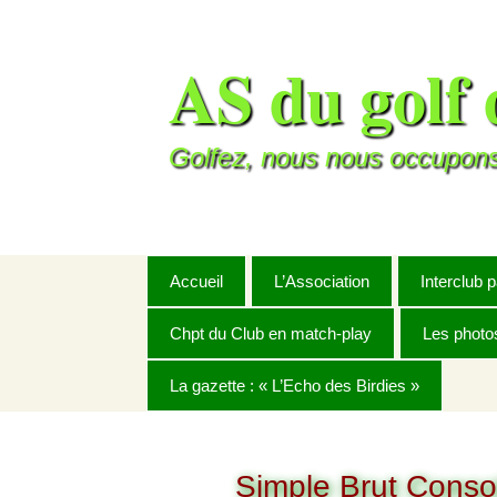
AS du golf 
Golfez, nous nous occupons
Accueil
L’Association
Interclub 
Chpt du Club en match-play
Le mot du Président
Challeng
Les photo
Règlement
La gazette : « L’Echo des Birdies »
Buts et objectifs
Challenge 
Année 20
BRUT mixte
2025
Charte de l’A.S. du golf
Septembre
Coupe Hiv
Année 20
de Rochefort
Simple Brut Conso
NET mixte
2026
Octobre
Janvier
Master C