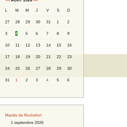
<<
AOÛT 2026
>>
L
M
M
J
V
S
D
Messieurs 2ème série
s 2
27
28
29
30
31
1
2
Messieurs Golden
3
4
5
6
7
8
9
10
11
12
13
14
15
16
17
18
19
20
21
22
23
24
25
26
27
28
29
30
31
1
2
3
4
5
6
s
Mardis de Rochefort
s
1 septembre 2026