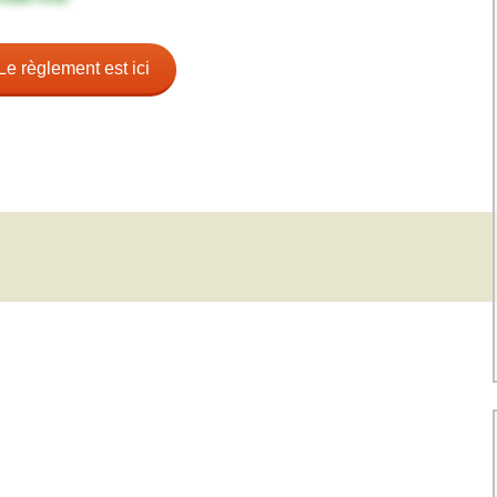
Charte pour les joueurs
Messieurs
des équipes
Championnat interclubs
p
Senior Messieurs
Equipe Mid-Amateur
Le règlement est ici
Messieurs
batros
Coupe de Paris Dames
Equipe Senior
Messieurs
iple
Championnat interclubs
Dames
Equipe Senior 2
Messieurs
Coupe de Paris Senior
Dames
Equipe Senior 3
Messieurs
Equipe 1 Dames
Equipe Mid-Amateur
Dames
Equipe Senior Dame