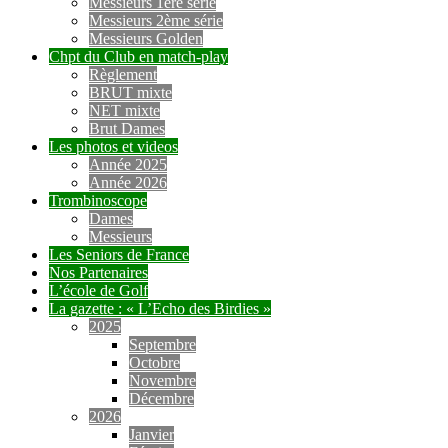
Messieurs 1ère série
Messieurs 2ème série
Messieurs Golden
Chpt du Club en match-play
Règlement
BRUT mixte
NET mixte
Brut Dames
Les photos et videos
Année 2025
Année 2026
Trombinoscope
Dames
Messieurs
Les Seniors de France
Nos Partenaires
L’école de Golf
La gazette : « L’Echo des Birdies »
2025
Septembre
Octobre
Novembre
Décembre
2026
Janvier