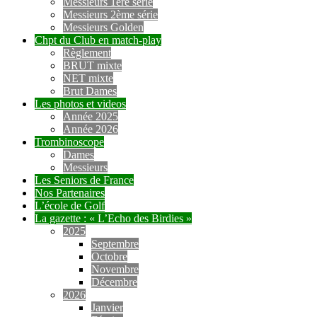
Messieurs 1ère série
Messieurs 2ème série
Messieurs Golden
Chpt du Club en match-play
Règlement
BRUT mixte
NET mixte
Brut Dames
Les photos et videos
Année 2025
Année 2026
Trombinoscope
Dames
Messieurs
Les Seniors de France
Nos Partenaires
L’école de Golf
La gazette : « L’Echo des Birdies »
2025
Septembre
Octobre
Novembre
Décembre
2026
Janvier