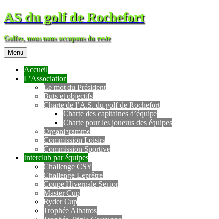
AS du golf de Rochefort
Golfez, nous nous occupons du reste
Menu
Accueil
L’Association
Le mot du Président
Buts et objectifs
Charte de l’A.S. du golf de Rochefort
Charte des capitaines d’équipe
Charte pour les joueurs des équipes
Organigramme
Commission Loisirs
Commission Sportive
Interclub par équipes
Challenge CSY
Challenge Leprêtre
Coupe Hivernale Senior
Master Cup
Ryder Cup
Trophée Albatros