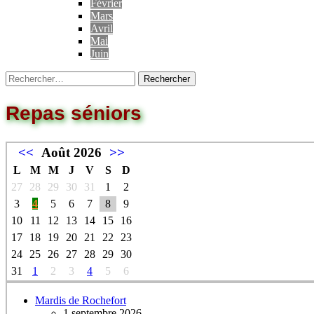
Février
Mars
Avril
Mai
Juin
Repas séniors
<<
Août 2026
>>
L
M
M
J
V
S
D
27
28
29
30
31
1
2
3
4
5
6
7
8
9
10
11
12
13
14
15
16
17
18
19
20
21
22
23
24
25
26
27
28
29
30
31
1
2
3
4
5
6
Mardis de Rochefort
1 septembre 2026