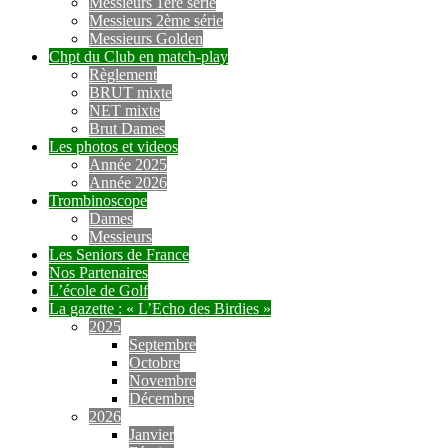
Messieurs 1ère série
Messieurs 2ème série
Messieurs Golden
Chpt du Club en match-play
Règlement
BRUT mixte
NET mixte
Brut Dames
Les photos et videos
Année 2025
Année 2026
Trombinoscope
Dames
Messieurs
Les Seniors de France
Nos Partenaires
L’école de Golf
La gazette : « L’Echo des Birdies »
2025
Septembre
Octobre
Novembre
Décembre
2026
Janvier