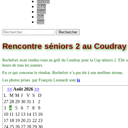
Février
Mars
Avril
Mai
Juin
Rencontre séniors 2 au Coudray
Rochefort avait rendez-vous au golf du Coudray pour la Cup séniors 2. Elle a
heure de tous les joueurs.
En ce qui concerne le résultat, Rochefort n’a pas été à son meilleur niveau.
Les photos prises par François Leonardi sont
là
<<
Août 2026
>>
L
M
M
J
V
S
D
27
28
29
30
31
1
2
3
4
5
6
7
8
9
10
11
12
13
14
15
16
17
18
19
20
21
22
23
24
25
26
27
28
29
30