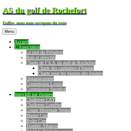
AS du golf de Rochefort
Golfez, nous nous occupons du reste
Menu
Accueil
L’Association
Le mot du Président
Buts et objectifs
Charte de l’A.S. du golf de Rochefort
Charte des capitaines d’équipe
Charte pour les joueurs des équipes
Organigramme
Commission Loisirs
Commission Sportive
Interclub par équipes
Challenge CSY
Challenge Leprêtre
Coupe Hivernale Senior
Master Cup
Ryder Cup
Trophée Albatros