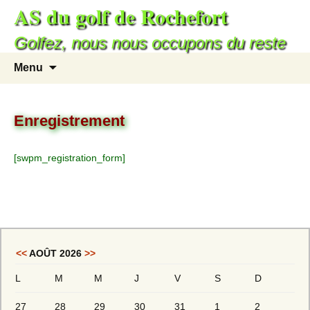
AS du golf de Rochefort
Aller
au
Golfez, nous nous occupons du reste
contenu
Recherc
Menu
Enregistrement
[swpm_registration_form]
<<
AOÛT 2026
>>
L
M
M
J
V
S
D
27
28
29
30
31
1
2