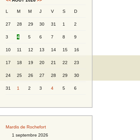
<<
AOÛT 2026
>>
L
M
M
J
V
S
D
Messieurs 2ème série
s 2
27
28
29
30
31
1
2
Messieurs Golden
3
4
5
6
7
8
9
10
11
12
13
14
15
16
17
18
19
20
21
22
23
24
25
26
27
28
29
30
31
1
2
3
4
5
6
s
Mardis de Rochefort
s
1 septembre 2026