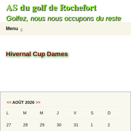
AS du golf de Rochefort
Aller
au
Golfez, nous nous occupons du reste
contenu
Recherc
Menu
Hivernal Cup Dames
<<
AOÛT 2026
>>
L
M
M
J
V
S
D
27
28
29
30
31
1
2