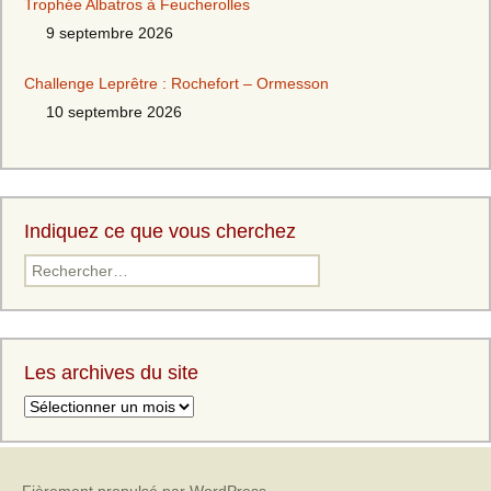
Trophée Albatros à Feucherolles
9 septembre 2026
Challenge Leprêtre : Rochefort – Ormesson
10 septembre 2026
Indiquez ce que vous cherchez
Rechercher :
Les archives du site
Les
archives
du
site