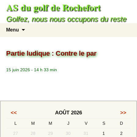
AS du golf de Rochefort
Golfez, nous nous occupons du reste
Menu
Partie ludique : Contre le par
15 juin 2026 - 14 h 33 min
<<
AOÛT 2026
>>
L
M
M
J
V
S
D
27
28
29
30
31
1
2